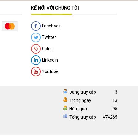
KẾ NỐI VỚI CHÚNG TÔI
Facebook
Twitter
Gplus
Linkedin
Youtube
Đang truy cập
3
Trong ngày
13
Hôm qua
95
Tổng truy cập
474265